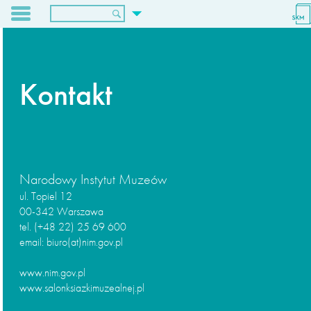
O nas
Dla wydawców
Archiwum
Kontakt
Kontakt
Narodowy Instytut Muzeów
ul. Topiel 12
00-342 Warszawa
tel. (+48 22) 25 69 600
email: biuro(at)nim.gov.pl
www.nim.gov.pl
www.salonksiazkimuzealnej.pl