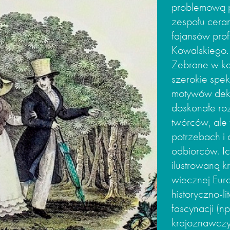
problemową p
zespołu ceram
fajansów pro
Kowalskiego.
Zebrane w ka
szerokie spek
motywów deko
doskonałe ro
twórców, ale
potrzebach i
odbiorców. I
ilustrowaną k
wiecznej Eur
historyczno-li
fascynacji (n
krajoznawczy