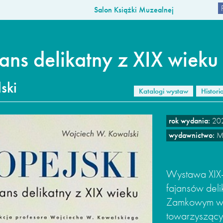
Salon Książki Muzealnej
jans delikatny z XIX wieku
ski
Katalogi wystaw
Histori
rok wydania:
20
wydawnictwo:
Mu
Wystawa XIX-
fajansów del
Zamkowym w 
towarzyszącym