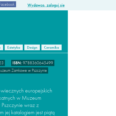
Facebook
Wydawco, zaloguj się
a
Estetyka
Design
Ceramika
23
ISBN:
9788360645499
zeum Zamkowe w Pszczynie
wiecznych europejskich
ikatnych w Muzeum
Pszczynie wraz z
 jej katalogiem jest piątą