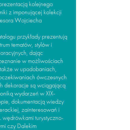
rezentacją kolejnego
iki z imponującej kolekcji
fesora Wojciecha
talogu przykłady prezentują
trum tematów, stylów i
racyjnych, dając
zeznanie w możliwościach
 także w upodobaniach,
 oczekiwaniach ówczesnych
ch dekoracje są wciągającą
roniką wydarzeń w XIX-
opie, dokumentacją wiedzy
terackiej, zainteresowań i
p. wędrówkami turystyczno-
mi czy Dalekim