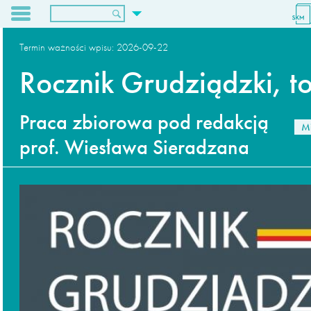
O nas
Termin ważności wpisu:
2026-09-22
Dla wydawców
Rocznik Grudziądzki, t
Archiwum
Kontakt
Praca zbiorowa pod redakcją
M
prof. Wiesława Sieradzana