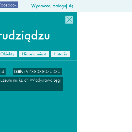
Facebook
Wydawco, zaloguj się
rudziądzu
Obiekty
Historia miast
Historia
14
ISBN:
9788388076336
zeum im. ks. dr. Władysława Łęgi