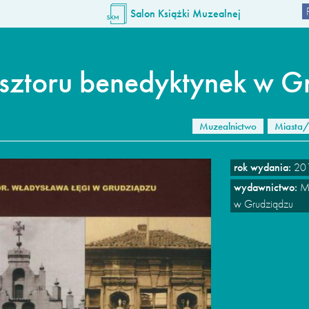
Salon Książki Muzealnej
asztoru benedyktynek w G
Muzealnictwo
Miasta/
rok wydania:
20
wydawnictwo:
Mu
w Grudziądzu