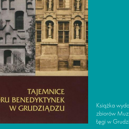
Książka wyda
zbiorów Muze
Łęgi w Grud