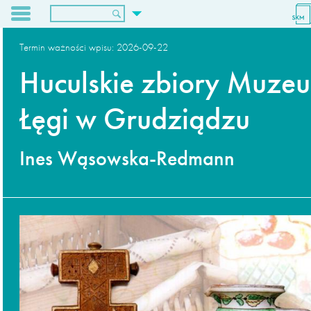
O nas
Termin ważności wpisu:
2026-09-22
Dla wydawców
Huculskie zbiory Muzeu
Archiwum
Kontakt
Łęgi w Grudziądzu
Ines Wąsowska-Redmann